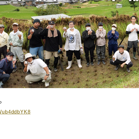
ら
/xWub4ddbYK8